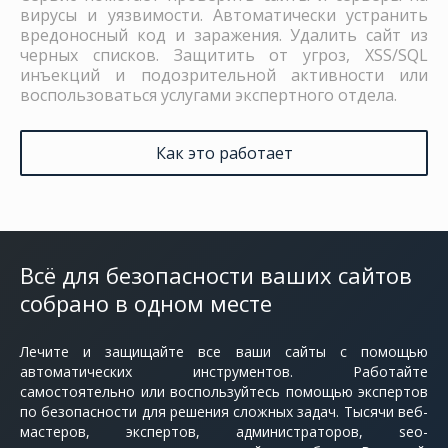
вирусы и уязвимости. Автоматически устранить
вредоносный код и заражения. Удалить сайт из
черных списков. Защитить от угроз, XSS/SQL
инъекций и подозрительной активности или
воспользоваться услугами экспертного отдела.
Как это работает
Всё для безопасности ваших сайтов
собрано в одном месте
Лечите и защищайте все ваши сайты с помощью
автоматических инструментов. Работайте
самостоятельно или воспользуйтесь помощью экспертов
по безопасности для решения сложных задач. Тысячи веб-
мастеров, экспертов, администраторов, seo-