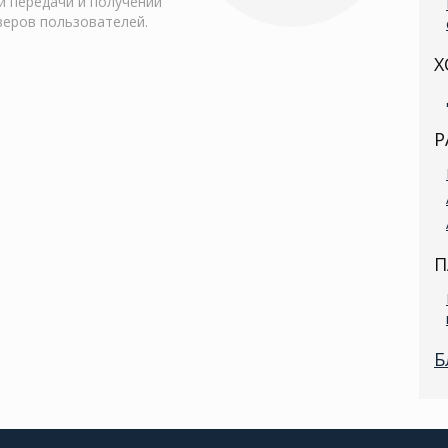
 передачи и получении
веров пользователей.
Х
Р
П
Б