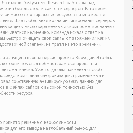
работчиков Dustyscreen Research работала над
ечения безопасности сайтов и серверов. В то время
лучаи массового заражения ресурсов на множестве
вления. Шла глобальная волна инфицирования серверов
День за днем число зараженных и скомпрометированных
величиваться нелинейно. Команда искала ответ на
рам быстро очищать свои сайты от заражений? Как им
достаточной степени, не тратя на это времени?».
ла запущена первая версия проекта Вирусдай. Это был
, который помогал вебмастерам сканировать и
з автоматически. Уже тогда был применен способ
посредством файла синхронизации, применяемый и
зовал собственную антивирусную базу данных для
роз в файлах сайтов с высокой точностью без
бности ресурса.
ло принято решение о необходимости
виса для его вывода на глобальный рынок. Для