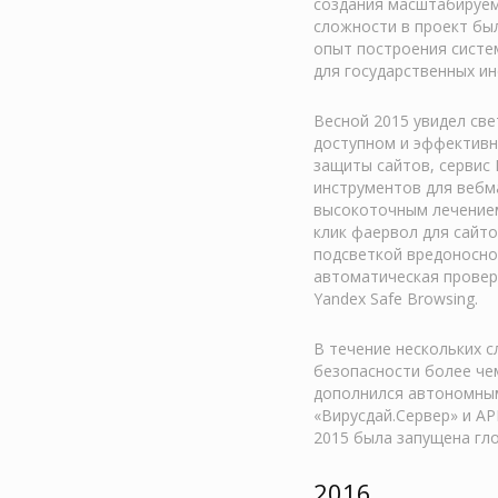
создания масштабируем
сложности в проект бы
опыт построения систе
для государственных ин
Весной 2015 увидел св
доступном и эффективн
защиты сайтов, сервис
инструментов для вебма
высокоточным лечением
клик фаервол для сайт
подсветкой вредоносног
автоматическая проверк
Yandex Safe Browsing.
В течение нескольких с
безопасности более чем
дополнился автономным
«Вирусдай.Сервер» и AP
2015 была запущена гло
2016