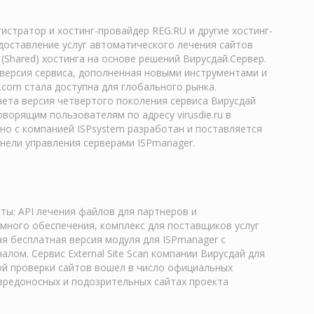
истратор и хостинг-провайдер REG.RU и другие хостинг-
доставление услуг автоматического лечения сайтов
(Shared) хостинга на основе решений Вирусдай.Сервер.
 версия сервиса, дополненная новыми инструментами и
.com стала доступна для глобального рынка.
нета версия четвертого поколения сервиса Вирусдай
оворящим пользователям по адресу virusdie.ru в
но с компанией ISPsystem разработан и поставляется
нели управления серверами ISPmanager.
ты: API лечения файлов для партнеров и
много обеспечения, комплекс для поставщиков услуг
ая бесплатная версия модуля для ISPmanager с
лом. Сервис External Site Scan компании Вирусдай для
й проверки сайтов вошел в число официальных
вредоносных и подозрительных сайтах проекта