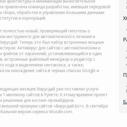
ой архитектуры и минимизации вычислительной
ла привлечена команда разработки, имевшая передовой
м сбора, обработки и управления Большиим данными
Х
ститутов и корпораций.
ет полностью новый, проверяющий гипотезы о
ом инструменте для автоматического лечения и
Р
 Вирусдай. Теперь это был набор встроенных мощных
стеров: Антивирус для сайтов с автоматическим и
 файлов от заражений, устанавливающийся в один
ов, встроенные файловый менеджер и редактор с
о кода и выделением синтаксиса, а также,
а на нахождение сайта в черных списках Google и
П
ледующих месяцев Вирусдай уже поставлял услуги
 1 миллиону сайтов в Рунете. К этому времени проект
 решением для хостинг-провайдеров
Б
I внешней проверки сайтов «Вирусдай.Бот». В сентябре
бальная версия сервиса Virusdie.com.