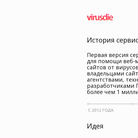
История серви
Первая версия се
для помощи веб-м
сайтов от вирусо
владельцами сайт
агентствами, тех
разработчиками П
более чем 1 милл
Идея