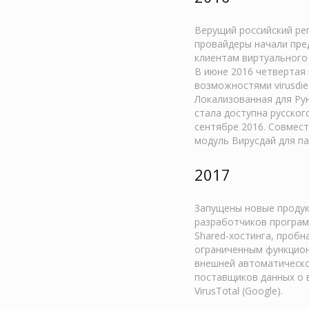
Верущий российский рег
провайдеры начали пре
клиентам виртуального 
В июне 2016 четвертая
возможностями virusdie
Локализованная для Ру
стала доступна русског
сентябре 2016. Совмест
модуль Вирусдай для па
2017
Запущены новые продук
разработчиков програм
Shared-хостинга, пробн
ограниченным функциона
внешней автоматическо
поставщиков данных о 
VirusTotal (Google).