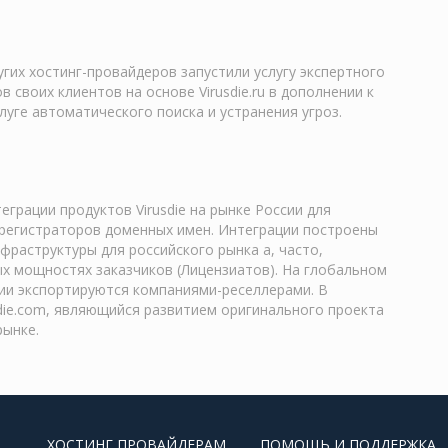
гих хостинг-провайдеров запустили услугу экспертного
 своих клиентов на основе Virusdie.ru в дополнении к
луге автоматического поиска и устранения угроз.
еграции продуктов Virusdie на рынке России для
 регистраторов доменных имен. Интеграции построены
фраструктуры для российского рынка а, часто,
ых мощностях заказчиков (Лицензиатов). На глобальном
ии экспортируются компаниями-реселлерами. В
sdie.com, являющийся развитием оригинального проекта
рынке.
ХОСТИНГ ПРОВАЙДЕРАМ
ПОМОЩЬ И ПОДДЕРЖКА