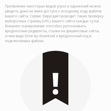
Проявление некоторых видов угроз и заражений можно
увидеть даже не имея доступа к исходному коду файлов
вашего сайта. Сервис Вирусдай проводит такую проверку
выборочных страниц (URL) вашего сайта каждые сутки.
Внешнее сканирование способно распознавать
вредоносные редиректы, ссылки на фишинговые сайты,
атаки вида Drive-by-download и вредоносный код в
подключаемых файлах.