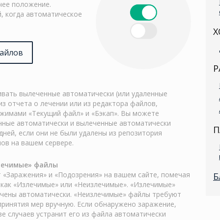
чее положение.
, когда автоматическое
Х
файлов
Р
вать вылеченные автоматически (или удаленные
з отчета о лечении или из редактора файлов,
жимами «Текущий файл» и «Бэкап». Вы можете
нные автоматически и вылеченные автоматически
П
дней, если они не были удалены из репозитория
ов на вашем сервере.
лечимые» файлы
 «Заражения» и «Подозрения» на вашем сайте, помечая
Б
 как «Излечимые» или «Неизлечимые». «Излечимые»
чены автоматически. «Неизлечимые» файлы требуют
принятия мер вручную. Если обнаружено заражение,
е случаев устранит его из файла автоматически