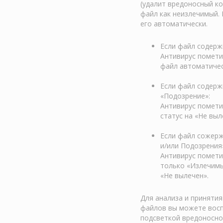
(удалит вредоносный ко
файл как неизлечимый.
его автоматически.
Если файл содерж
Антивирус помети
файл автоматичес
Если файл содерж
«Подозрение»:
Антивирус помети
статус на «Не выл
Если файл сожер
и/или Подозрения
Антивирус помети
только «Излечимы
«Не вылечен».
Для анализа и приняти
файлов вы можете восп
подсветкой вредоносно