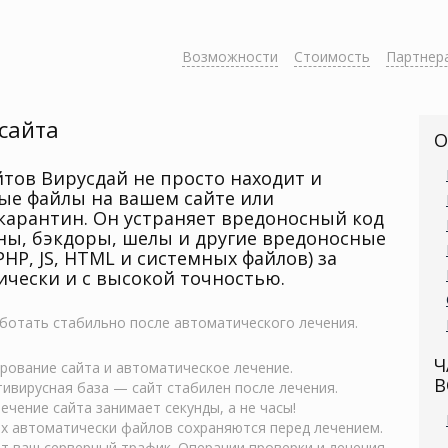
Возможности
Стоимость
Партнер
сайта
О
йтов Вирусдай не просто находит и
ые файлы на вашем сайте или
карантин. Он устраняет вредоносный код
ны, бэкдоры, шелы и другие вредоносные
PHP, JS, HTML и системных файлов) за
ически и с высокой точностью.
ботать стабильно после автоматического лечения.
Ч
рование сайта и автоматическое лечение.
В
ивирусная база — сайт стабилен после лечения.
чение сайта занимает секунды, а не часы!
 автоматически файлов сохраняются перед лечением.
т ваш серверный трафик. Операции проверки и лечения