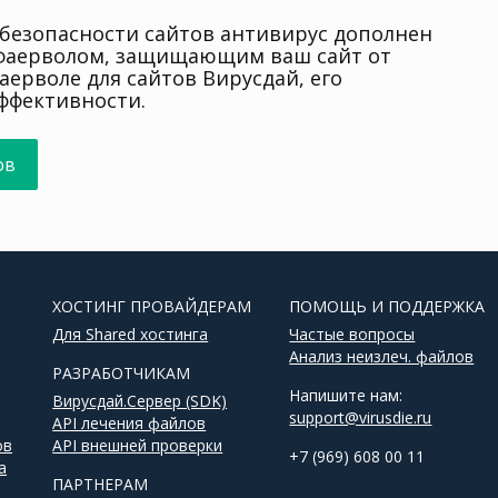
безопасности сайтов антивирус дополнен
фаерволом, защищающим ваш сайт от
фаерволе для сайтов Вирусдай, его
ффективности.
ов
ХОСТИНГ ПРОВАЙДЕРАМ
ПОМОЩЬ И ПОДДЕРЖКА
Для Shared хостинга
Частые вопросы
Анализ неизлеч. файлов
РАЗРАБОТЧИКАМ
Напишите нам:
Вирусдай.Сервер (SDK)
support@virusdie.ru
API лечения файлов
ов
API внешней проверки
+7 (969) 608 00 11
а
ПАРТНЕРАМ