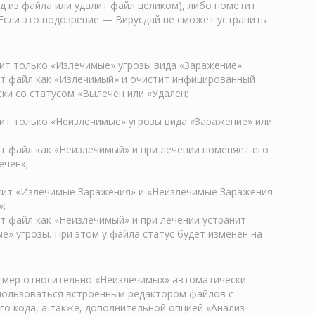
д из файла или удалит файл целиком), либо пометит
 Если это подозрение — Вирусдай не сможет устранить
ит только «Излечимые» угрозы вида «Заражение»:
т файл как «Излечимый» и очистит инфицированный
ки со статусом «Вылечен или «Удален;
ит только «Неизлечимые» угрозы вида «Заражение» или
т файл как «Неизлечимый» и при лечении поменяет его
ечен»;
жит «Излечимые Заражения» и «Неизлечимые Заражения
»:
т файл как «Неизлечимый» и при лечении устранит
е» угрозы. При этом у файла статус будет изменен на
я мер относительно «Неизлечимых» автоматически
ользоваться встроенным редактором файлов с
го кода, а также, дополнительной опцией «Анализ