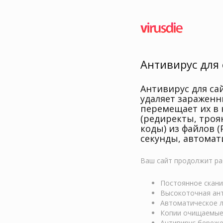
Антивирус для 
Антивирус для са
удаляет зараженн
перемещает их в 
(редиректы, троя
коды) из файлов (
секунды, автомат
Ваш сайт продолжит ра
Постоянное скани
Высокоточная ант
Автоматическое ле
Копии очищаемыех
Антивирус береже