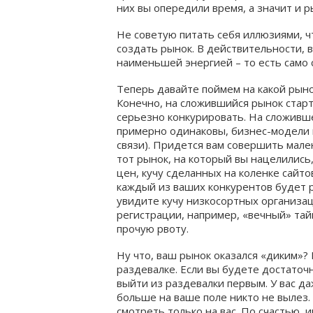
них вы опередили время, а значит и р
Не советую питать себя иллюзиями, ч
создать рынок. В действительности, в
наименьшей энергией – то есть само 
Теперь давайте поймем на какой рыно
Конечно, на сложившийся рынок старт
серьезно конкурировать. На сложивш
примерно одинаковы, бизнес-модели 
связи). Придется вам совершить мале
тот рынок, на который вы нацелились
цен, кучу сделанных на коленке сай
каждый из ваших конкурентов будет р
увидите кучу низкосортных организац
регистрации, например, «вечный» тай
прочую рвоту.
Ну что, ваш рынок оказался «диким»? 
раздевалке. Если вы будете достаточ
выйти из раздевалки первым. У вас д
больше на ваше поле никто не вылез.
смотреть только на вас. По счастью, 