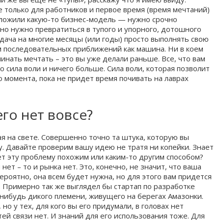
 только для работников и первое время (время мечтаний)
оложили какую-то бизнес-модель — нужно срочно
чно нужно превратиться в тупого и упорного, дотошного
дача на многие месяцы (или годы) просто выполнять свою
 последовательных приближений как машина. Ни в коем
чинать мечтать – это вы уже делали раньше. Все, что вам
о сила воли и ничего больше. Сила воли, которая позволит
о момента, пока не придет время почивать на лаврах
его нет вовсе?
шая на свете. Совершенно точно та штука, которую вы
. Давайте проверим вашу идею не тратя ни копейки. Знает
ает эту проблему похожим или каким-то другим способом?
 нет – то и рынка нет. Это, конечно, не значит, что ваша
ероятно, она всем будет нужна, но для этого вам придется
. Примерно так же выглядел бы стартап по разработке
нибудь дикого племени, живущего на берегах Амазонки.
о у тех, для кого вы его придумали, в головах нет
ей связи нет. И знаний для его использования тоже. Для