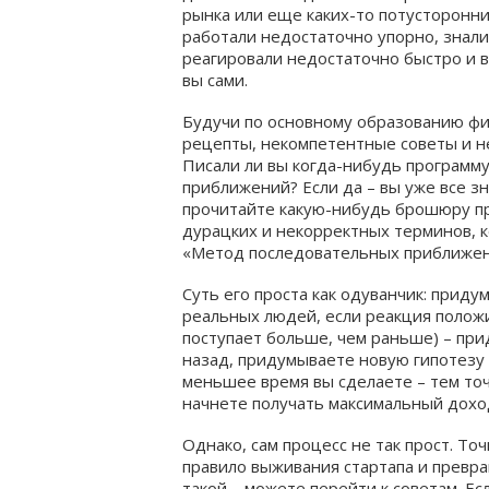
рынка или еще каких-то потусторонни
работали недостаточно упорно, знали
реагировали недостаточно быстро и в
вы сами.
Будучи по основному образованию фи
рецепты, некомпетентные советы и н
Писали ли вы когда-нибудь программ
приближений? Если да – вы уже все зн
прочитайте какую-нибудь брошюру пр
дурацких и некорректных терминов, к
«Метод последовательных приближени
Суть его проста как одуванчик: приду
реальных людей, если реакция полож
поступает больше, чем раньше) – при
назад, придумываете новую гипотезу 
меньшее время вы сделаете – тем точ
начнете получать максимальный дохо
Однако, сам процесс не так прост. Т
правило выживания стартапа и превра
такой – можете перейти к советам. Ес