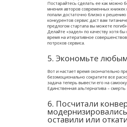
Постарайтесь сделать ее как можно б
мнения авторов современных книжек п
попали достаточно близко к решению 
конкурентов сервис даст вам титанич
предлогом стартапа вы можете погибн
Делайте «задел» по качеству хотя бы
время на итеративное совершенствова
потрохов сервиса.
5. Экономьте любы
Вот и настает время окончательно пр
безэмоционально сократите все расхо
задача теперь вывести его на самооку
Единственная альтернатива – смерть 
6. Посчитали конве
модернизировались,
оставили или откат