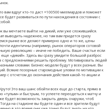
ынок.
то вам вдруг кто-то даст +100500 миллиардов и поможет
се будет развиваться по пути нахождения в состоянии с
собой.
к вы мечтаете выйти: на дикий, или уже сложившийся.
ап выводить надежнее, но там вам придется сразу
емся рынке все делают примерно одно и то же, цены
почти идентичны (например, рынок операторов сотовой
нькую революцию – иначе не победить. Ваше счастье если
, еще «дикий». Здесь вы сразу увидите большой разброс
тов с предложениями решить проблему. Мотивировать людей
азными словами. Бизнес-модели будут у всех разные. Вы
ий. Всякие позорные старомодные уловки по мотивации к
мер с отсчетом до окончания действия какой-то акции и
Круто! Это ваш шанс обойти всех еще до старта, прямо в
но «тупым» и быстрым, то успеете переодеться к матчу и
аже будет возможность закрыть дверь снаружи, чтоб
 Тогда на стадионе вы будете один и все зрители будут
именно в это время они уже точно будут знать на что