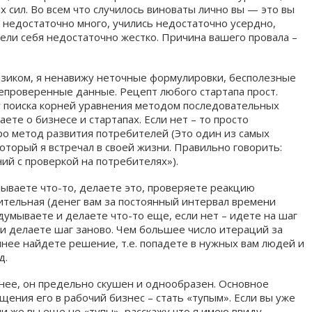
х сил. Во всем что случилось виноваты лично вы — это вы
 недостаточно много, учились недостаточно усердно,
ели себя недостаточно жестко. Причина вашего провала –
зиком, я ненавижу неточные формулировки, бесполезные
епроверенные данные. Рецепт любого стартапа прост.
у поиска корней уравнения методом последовательных
аете о бизнесе и стартапах. Если нет – то просто
о метод развития потребителей (Это один из самых
оторый я встречал в своей жизни. Правильно говорить:
й с проверкой на потребителях»).
мываете что-то, делаете это, проверяете реакцию
ительная (денег вам за постоянный интервал времени
думываете и делаете что-то еще, если нет – идете на шаг
и делаете шаг заново. Чем большее число итераций за
нее найдете решение, т.е. попадете в нужных вам людей и
д.
очнее, он предельно скушен и однообразен. Основное
щения его в рабочий бизнес – стать «тупым». Если вы уже
ли же вы еще не «тупы», расскажу что я имею ввиду.