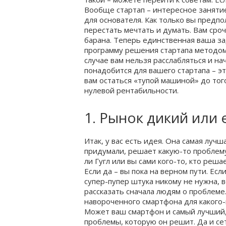
Вообще стартап – интересное занятие
для основателя. Как только вы предп
перестать мечтать и думать. Вам сро
барана. Теперь единственная ваша за
программу решения стартапа методом
случае вам нельзя расслабляться и на
понадобится для вашего стартапа – эт
вам остаться «тупой машиной» до тог
нулевой рентабильности.
1. Рынок дикий или 
Итак, у вас есть идея. Она самая луч
придумали, решает какую-то проблему
ли Гугл или вы сами кого-то, кто реш
Если да – вы пока на верном пути. Если
супер-пупер штука никому не нужна, в
рассказать сначала людям о проблеме
навороченного смартфона для какого-
Может ваш смартфон и самый лучший, н
проблемы, которую он решит. Да и сет