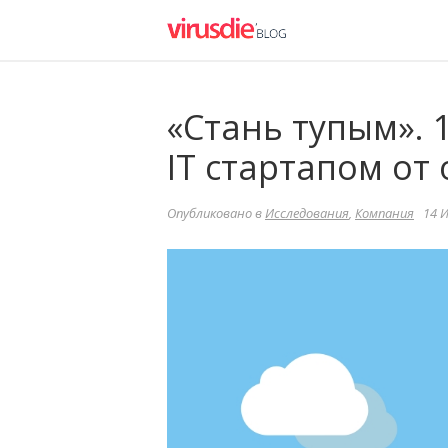
«Стань тупым». 
IT стартапом от
Опубликовано в
Исследования
,
Компания
14 И