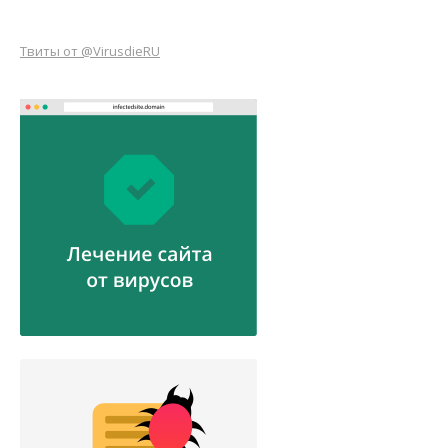
Твиты от @VirusdieRU