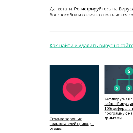
Да, кстати.
Регистрируйтесь
на Вирусд
боеспособна и отлично справляется с
Как найти и удалить вирус на сайт
Антивирусная с
сайтов Вирусда
10% рефераль
программу с н
деньгами
Сколько хороших
пользователей приводят
отзывы