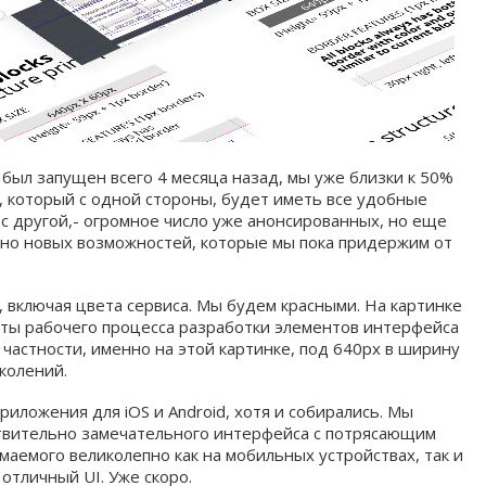
 был запущен всего 4 месяца назад, мы уже близки к 50%
, который с одной стороны, будет иметь все удобные
а c другой,- огромное число уже анонсированных, но еще
но новых возможностей, которые мы пока придержим от
е, включая цвета сервиса. Мы будем красными. На картинке
нты рабочего процесса разработки элементов интерфейса
 частности, именно на этой картинке, под 640px в ширину
колений.
риложения для iOS и Android, хотя и собирались. Мы
твительно замечательного интерфейса с потрясающим
аемого великолепно как на мобильных устройствах, так и
отличный UI. Уже скоро.