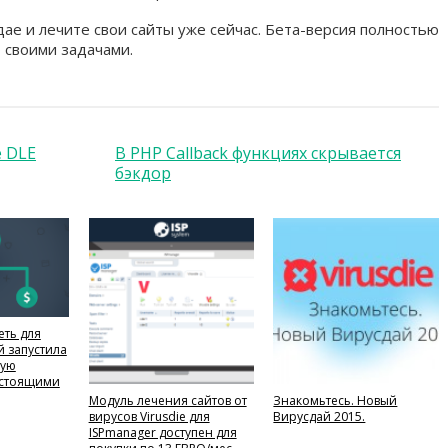
ае и лечите свои сайты уже сейчас. Бета-версия полностью
о своими задачами.
е DLE
В PHP Callback функциях скрывается
бэкдор
еть для
й запустила
ную
астоящими
Модуль лечения сайтов от
Знакомьтесь. Новый
вирусов Virusdie для
Вирусдай 2015.
ISPmanager доступен для