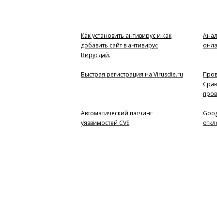
Как установить антивирус и как
Анал
добавить сайт в антивирус
онл
Вирусдай.
Быстрая регистрация на Virusdie.ru
Пров
Срав
пров
Автоматический патчинг
Goog
уязвимостей CVE
откл