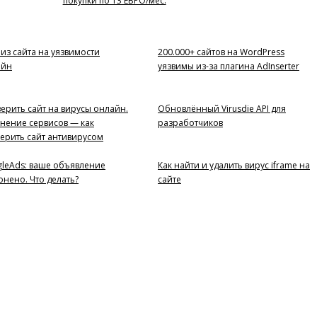
покупки по 13 ЕВРО/мес.
из сайта на уязвимости
200.000+ сайтов на WordPress
айн
уязвимы из-за плагина AdInserter
ерить сайт на вирусы онлайн.
Обновлённый Virusdie API для
нение сервисов — как
разработчиков
ерить сайт антивирусом
leAds: ваше объявление
Как найти и удалить вирус iframe на
онено. Что делать?
сайте