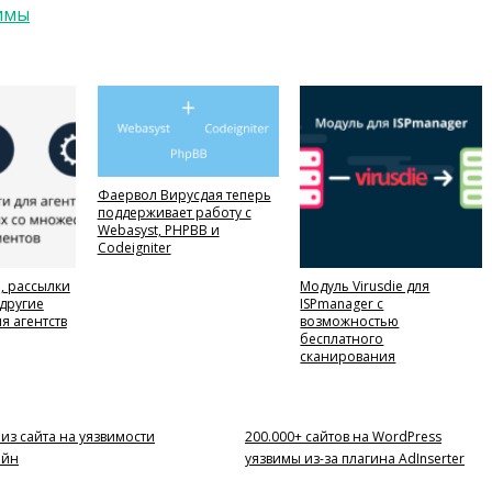
вимы
Фаервол Вирусдая теперь
поддерживает работу с
Webasyst, PHPBB и
Codeigniter
, рассылки
Модуль Virusdie для
 другие
ISPmanager с
я агентств
возможностью
бесплатного
сканирования
из сайта на уязвимости
200.000+ сайтов на WordPress
айн
уязвимы из-за плагина AdInserter