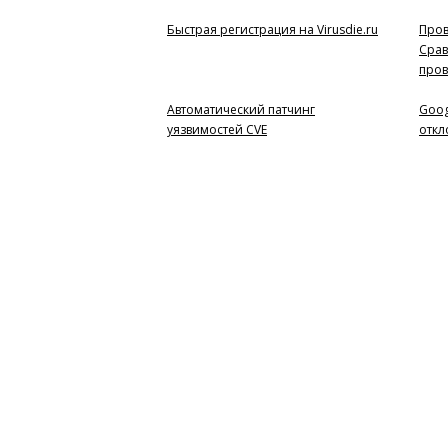
Быстрая регистрация на Virusdie.ru
Пров
Срав
пров
Автоматический патчинг
Goog
уязвимостей CVE
откл