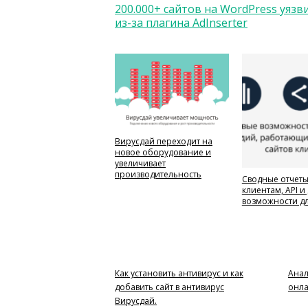
200.000+ сайтов на WordPress уяз
из-за плагина AdInserter
Вирусдай переходит на
новое оборудование и
увеличивает
производительность
Сводные отчеты
клиентам, API и
возможности дл
Как установить антивирус и как
Анал
добавить сайт в антивирус
онл
Вирусдай.