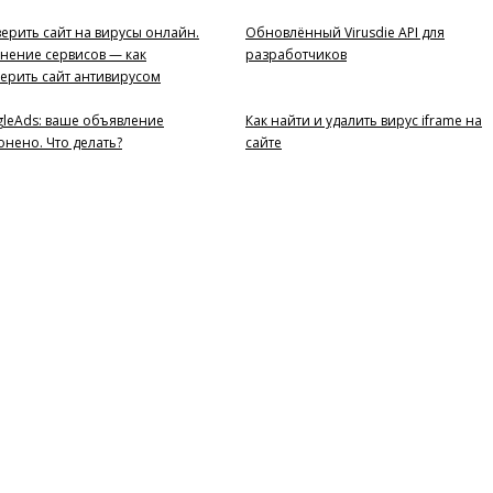
ерить сайт на вирусы онлайн.
Обновлённый Virusdie API для
нение сервисов — как
разработчиков
ерить сайт антивирусом
leAds: ваше объявление
Как найти и удалить вирус iframe на
онено. Что делать?
сайте