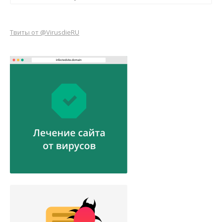
Твиты от @VirusdieRU