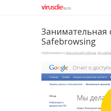
Занимательная 
Safebrowsing
Опубликовано в
Защита веб-сайтов
,
Исследо