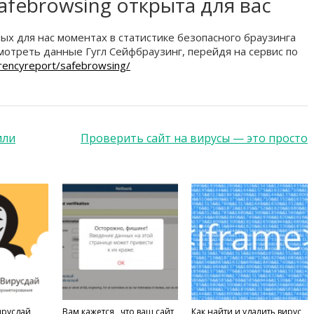
afebrowsing открыта для вас
ных для нас моментах в статистике безопасного браузинга
мотреть данные Гугл Сейфбраузинг, перейдя на сервис по
rencyreport/safebrowsing/
или
Проверить сайт на вирусы — это просто
ирусдай
Вам кажется , что ваш сайт
Как найти и удалить вирус