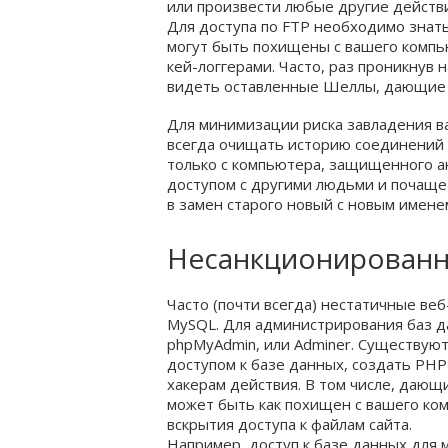
или произвести любые другие действи
Для доступа по FTP необходимо знать 
могут быть похищены с вашего компь
кей-логгерами. Часто, раз проникнув 
видеть оставленные Шеллы, дающие с
Для минимизации риска завладения 
всегда очищать историю соединений в
только с компьютера, защищенного а
доступом с другими людьми и почаще 
в замен старого новый с новым имене
Несанкционированны
Часто (почти всегда) нестатичные ве
MySQL. Для администрирования баз д
phpMyAdmin, или Adminer. Существую
доступом к базе данных, создать PH
хакерам действия. В том числе, дающ
может быть как похищен с вашего ком
вскрытия доступа к файлам сайта.
Например, доступ к базе данных для м