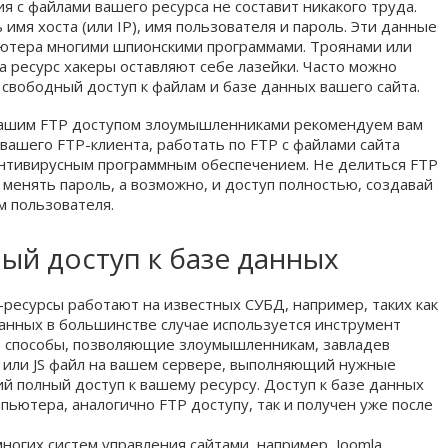
я с файлами вашего ресурса не составит никакого труда.
имя хоста (или IP), имя пользователя и пароль. Эти данные
ютера многими шпионскими программами. Троянами или
на ресурс хакеры оставляют себе лазейки. Часто можно
вободный доступ к файлам и базе данных вашего сайта.
вашим FTP доступом злоумышленниками рекомендуем вам
ашего FTP-клиента, работать по FTP с файлами сайта
нтивирусным программным обеспечением. Не делиться FTP
менять пароль, а возможно, и доступ полностью, создавай
м пользователя.
й доступ к базе данных
б-ресурсы работают на известных СУБД, например, таких как
анных в большинстве случае используется инструмент
т способы, позволяющие злоумышленникам, завладев
P или JS файл на вашем сервере, выполняющий нужные
ий полный доступ к вашему ресурсу. Доступ к базе данных
пьютера, аналогично FTP доступу, так и получен уже после
ногих систем управления сайтами, например, Joomla,