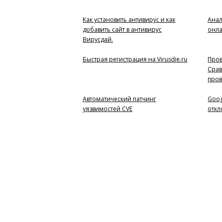
Как установить антивирус и как
Анал
добавить сайт в антивирус
онл
Вирусдай.
Быстрая регистрация на Virusdie.ru
Пров
Срав
пров
Автоматический патчинг
Goog
уязвимостей CVE
откл