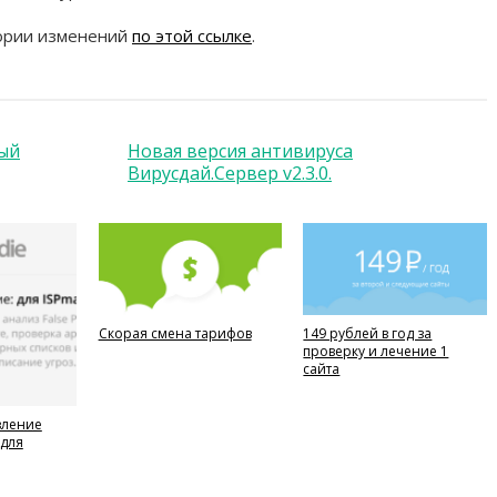
тории изменений
по этой ссылке
.
ый
Новая версия антивируса
Вирусдай.Сервер v2.3.0.
Скорая смена тарифов
149 рублей в год за
проверку и лечение 1
сайта
вление
 для