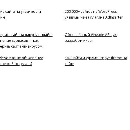
из сайта на уязвимости
200.000+ сайтов на WordPress
айн
уязвимы из-за плагина AdInserter
ерить сайт на вирусы онлайн.
Обновлённый Virusdie API для
нение сервисов — как
разработчиков
ерить сайт антивирусом
leAds: ваше объявление
Как найти и удалить вирус iframe на
онено. Что делать?
сайте