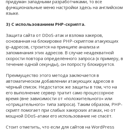
придуман западными разработчиками, то все
функциональные меню настройки здесь на английском
языке.
3) С использованием PHP-скрипта.
Защита сайта от DDoS-атак и взлома хакеров,
основанная на блокировке PHP-скриптом атакующих
ip-адресов, строится на принципе анализа и
запоминания этих адресов. В случае неадекватной
скорости повтора определённого запроса (к примеру, в
течение одной секунды), он попросту блокируется.
Преимущество этого метода заключается в
автоматическом добавлении атакующих адресов в
чёрный список. Недостаток же защиты в том, что на
его выполнение сервер тратит само процессорное
время (вне зависимости от «положительного» или
«отрицательного» типа запроса). Таким образом, PHP-
скрипт помогает при слабых хакерских атаках, но от
мощной DDoS-атаки его использование не спасёт.
Стоит отметить, что если для сайтов на WordPress