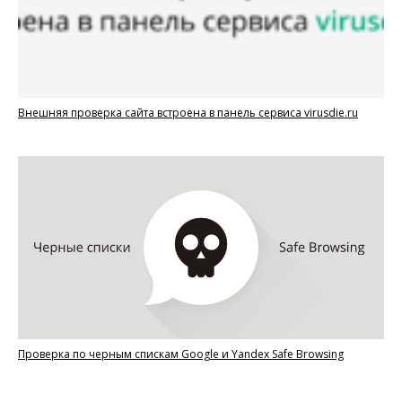
Внешняя проверка сайта встроена в панель сервиса virusdie.ru
Проверка по черным спискам Google и Yandex Safe Browsing