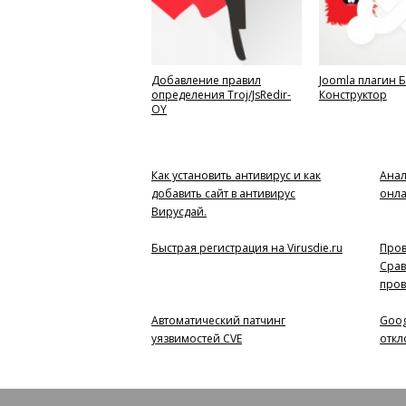
Добавление правил
Joomla плагин 
определения Troj/JsRedir-
Конструктор
OY
Как установить антивирус и как
Анал
добавить сайт в антивирус
онл
Вирусдай.
Быстрая регистрация на Virusdie.ru
Пров
Срав
пров
Автоматический патчинг
Goog
уязвимостей CVE
откл