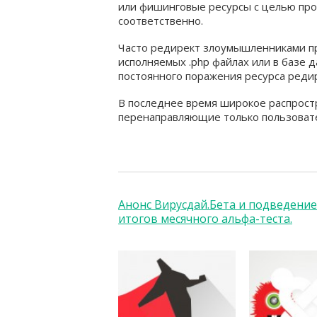
или фишинговые ресурсы с целью про
соответственно.
Часто редирект злоумышленниками про
исполняемых .php файлах или в базе 
постоянного поражения ресурса реди
В последнее время широкое распрос
перенаправляющие только пользовате
Анонс Вирусдай.Бета и подведение
итогов месячного альфа-теста.