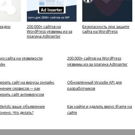
Бэкдор
200.000+ сайтов на
Безопасность при защите
WordPress уязвимы из-за
сайта на WordPress
плагина AdInserter
из сайта на уязвимости
200.000+ сайтов на WordPress
айн
уязвимы из-за плагина AdInserter
ерить сайт на вирусы онлайн.
Обновлённый Virusdie API для
нение сервисов — как
разработчиков
ерить сайт антивирусом
leAds: ваше объявление
Как найти и удалить вирус iframe на
онено. Что делать?
сайте