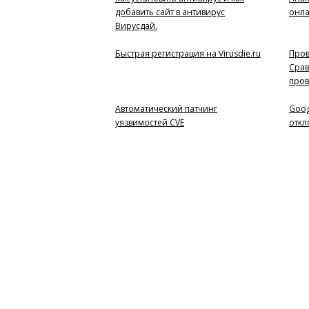
добавить сайт в антивирус
онл
Вирусдай.
Быстрая регистрация на Virusdie.ru
Пров
Срав
пров
Автоматический патчинг
Goog
уязвимостей CVE
откл