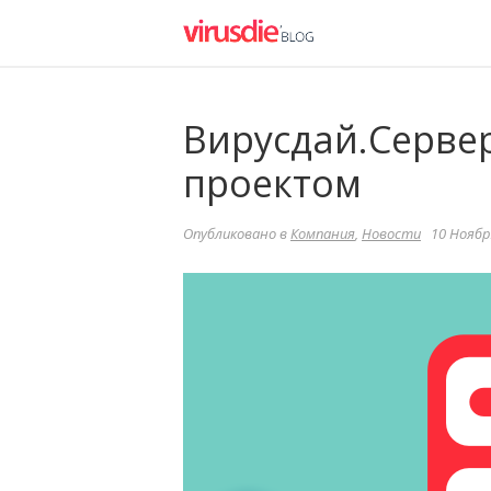
Вирусдай.Серве
проектом
Опубликовано в
Компания
,
Новости
10 Ноября