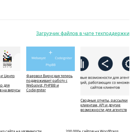
Загрузчик файлов в чате техподдержки
нг Центр
Фаервол Вирусдая теперь
поддерживает работу с
р для
Webasyst, PHPBB и
в на вирусы
Codeigniter
Сводные отчеты, рассылки
клиентам, API и другие
возможности для агентств
из сайта на уязвимости
200.000+ сайтов на WordPress