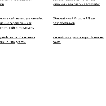
айн
уязвимы из-за плагина AdInserter
ерить сайт на вирусы онлайн.
Обновлённый Virusdie API для
нение сервисов — как
разработчиков
ерить сайт антивирусом
leAds: ваше объявление
Как найти и удалить вирус iframe на
онено. Что делать?
сайте