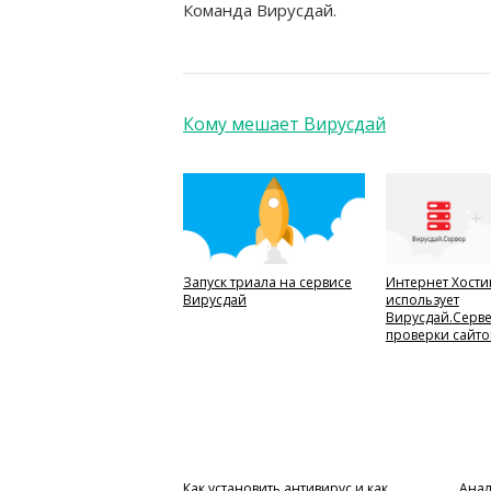
Команда Вирусдай.
Кому мешает Вирусдай
Запуск триала на сервисе
Интернет Хости
Вирусдай
использует
Вирусдай.Серве
проверки сайто
Как установить антивирус и как
Анал