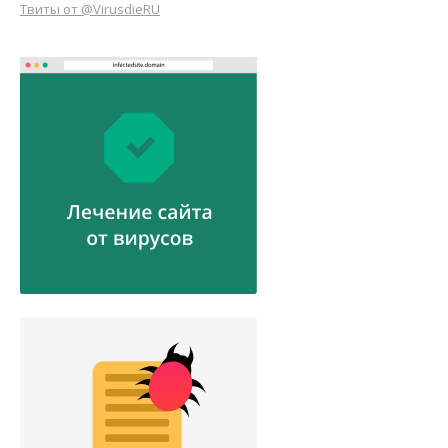
Твиты от @VirusdieRU